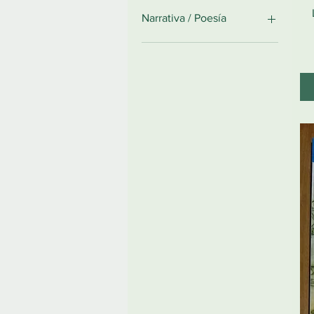
No ficción
Narrativa / Poesía
Narrativa
Poesía