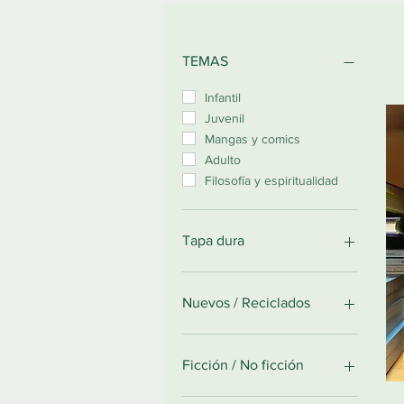
TEMAS
Infantil
Juvenil
Mangas y comics
Adulto
Filosofía y espiritualidad
Tapa dura
Tapa dura
Nuevos / Reciclados
Nuevos
Reciclados
Ficción / No ficción
Ficción