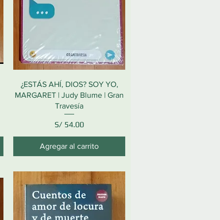
¿ESTÁS AHÍ, DIOS? SOY YO,
MARGARET | Judy Blume | Gran
Travesía
Precio
S/ 54.00
Agregar al carrito