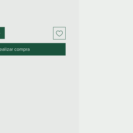
o
ealizar compra