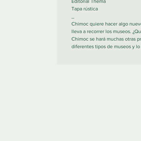
Editorial Thema
Tapa rústica
_
Chimoc quiere hacer algo nuevo 
lleva a recorrer los museos. ¿Q
Chimoc se hará muchas otras pre
diferentes tipos de museos y lo 
COLIBRO LIBRERÍA
colibrolibreria@gmail.com
Cel. 922 335 105