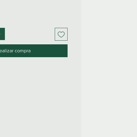
o
ealizar compra