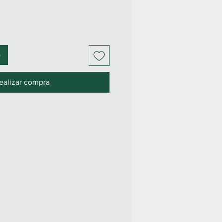
o
ealizar compra