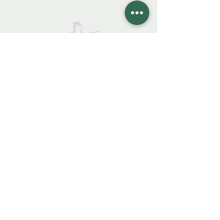
COLIBRO LIBRERÍA
colibrolibreria@gmail.com
Cel.
922 335 105
Instagra
m
Facebook
FAQ