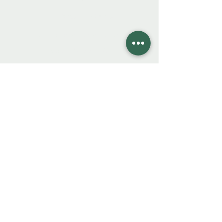
COLIBRO LIBRERÍA
colibrolibreria@gmail.com
Cel.
922 335 105
Instagra
m
Facebook
FAQ
© 2023 Creado para Colibro