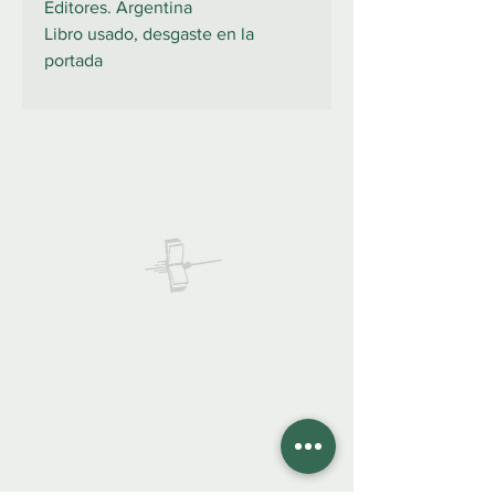
Editores. Argentina
Libro usado, desgaste en la
portada
922 335 105
Contáctanos:
COLIBRO LIBRERÍA
colibrolibreria@gmail.com
Cel.
922 335 105