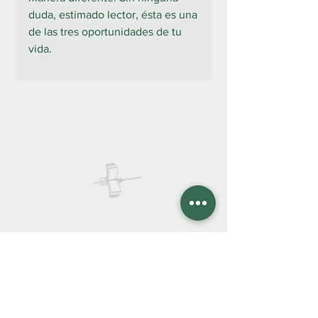
duda, estimado lector, ésta es una
de las tres oportunidades de tu
vida.
922 335 105
Contáctanos:
COLIBRO LIBRERÍA
colibrolibreria@gmail.com
Cel.
922 335 105