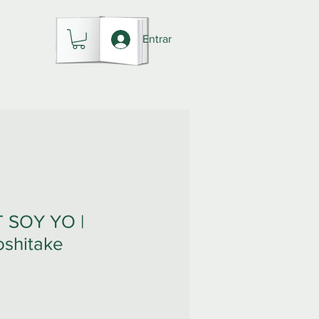
Entrar
 SOY YO |
oshitake