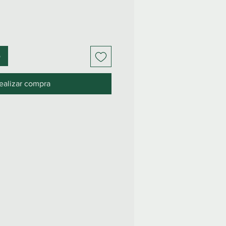
o
ealizar compra