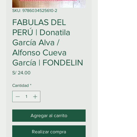
SKU: 9786034525610-2
FABULAS DEL
PERÚ | Donatila
García Alva /
Alfonso Cueva
García | FONDELIN
Precio
S/ 24.00
Cantidad
*
Agregar al carrito
Realizar compra