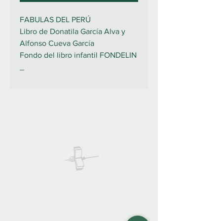
FABULAS DEL PERÚ
Libro de Donatila García Alva y
Alfonso Cueva García
Fondo del libro infantil FONDELIN
_
922 335 105
Contáctanos:
COLIBRO LIBRERÍA
colibrolibreria@gmail.com
Cel.
922 335 105