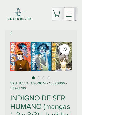
COLIBRO.PE
SKU: 97884: 17960674 - 18026966 -
18043796
INDIGNO DE SER
HUMANO (mangas
1, 2 y 3/3) | Junji Ito |