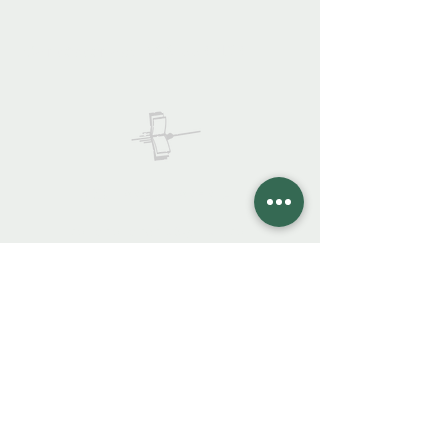
922 335 105
Contáctanos:
COLIBRO LIBRERÍA
colibrolibreria@gmail.com
Cel.
922 335 105
Instagra
m
Facebook
FAQ