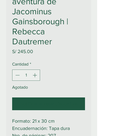
aventura de
Jacominus
Gainsborough |
Rebecca
Dautremer
Precio
S/ 245.00
Cantidad
*
Agotado
Notificar al estar disponible
Formato: 21 x 30 cm
Encuadernación: Tapa dura
Nro. de páginas: 207