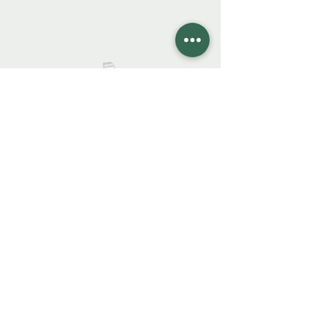
922 335 105
Contáctanos:
COLIBRO LIBRERÍA
colibrolibreria@gmail.com
Cel.
922 335 105
Instagra
m
Facebook
FAQ