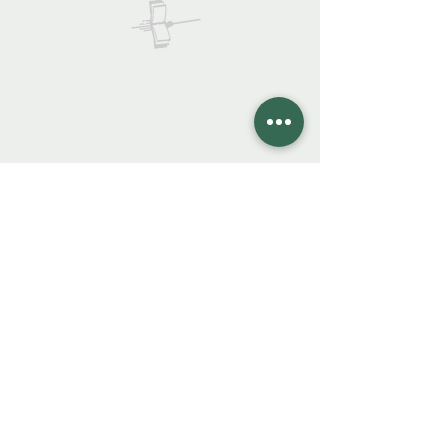
COLIBRO LIBRERÍA
colibrolibreria@gmail.com
Cel.
922 335 105
Instagra
m
Facebook
FAQ