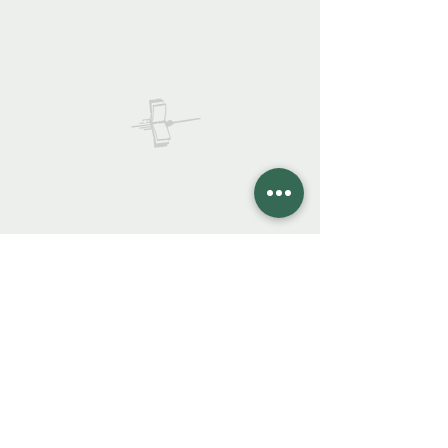
922 335 105
Contáctanos:
COLIBRO LIBRERÍA
colibrolibreria@gmail.com
Cel.
922 335 105
Instagra
m
Facebook
FAQ