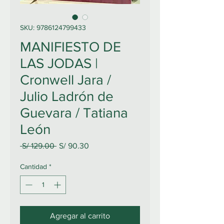
SKU: 9786124799433
MANIFIESTO DE
LAS JODAS |
Cronwell Jara /
Julio Ladrón de
Guevara / Tatiana
León
Precio
Precio
 S/ 129.00 
S/ 90.30
de
oferta
Cantidad
*
Agregar al carrito