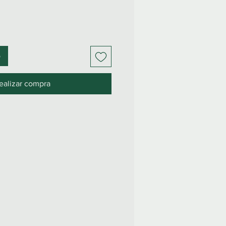
o
ealizar compra