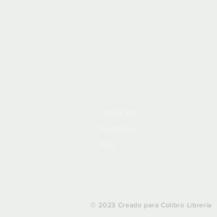
COLIBRO LIBRERÍA
colibrolibreria@gmail.com
Cel. 922 335 105
Instagram
Facebook
FAQ
© 2023 Creado para Colibro Librería