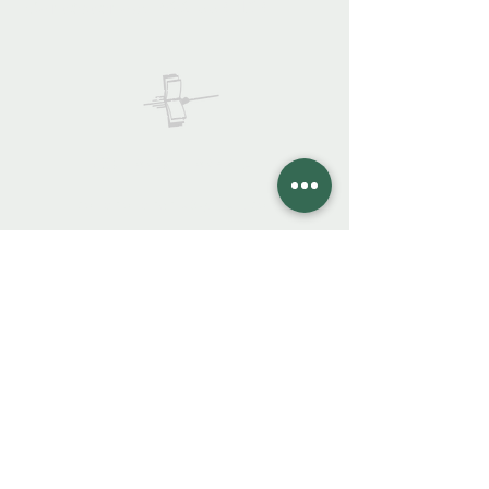
922 335 105
Contáctanos:
COLIBRO LIBRERÍA
colibrolibreria@gmail.com
Cel.
922 335 105
Instagra
m
Facebook
FAQ