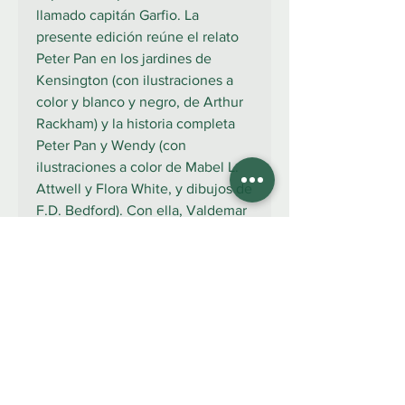
llamado capitán Garfio. La
presente edición reúne el relato
Peter Pan en los jardines de
Kensington (con ilustraciones a
color y blanco y negro, de Arthur
Rackham) y la historia completa
Peter Pan y Wendy (con
ilustraciones a color de Mabel L.
Attwell y Flora White, y dibujos de
F.D. Bedford). Con ella, Valdemar
quiere hacer su particular
contribución a inmortalizar el mito
del niño que no quiso crecer.
922 335 105
Contáctanos: