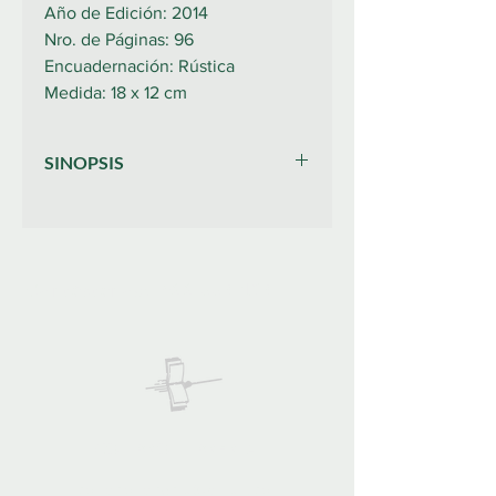
Año de Edición: 2014
Nro. de Páginas: 96
Encuadernación: Rústica
Medida: 18 x 12 cm
SINOPSIS
El presente volumen re�ne tres
textos de Martin Heidegger (1889-
1976) cuyo tema com�n es la
�pregunta por la metaf�sica�,
922 335 105
Contáctanos:
preocupaci�n cardinal que recorre la
obra del fil�sofo alem�n y sin la cual
cabe dudar que se sostuviera su
filosof�a. Ordenados seg�n un
criterio cronol�gico (como explican
en su �Nota editorial� Arturo Leyte
y Helena Cort�s, traductores del
COLIBRO LIBRERÍA
volumen), ��Qu� es metaf�sica?�
(1929) se presenta seguido de
colibrolibreria@gmail.com